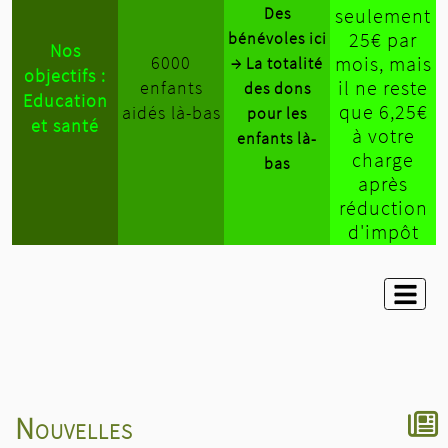
Des
seulement
25€ par
bénévoles ici
Nos
6000
mois, mais
→ La totalité
objectifs :
il ne reste
enfants
des dons
Education
que 6,25€
aidés là-bas
pour les
et santé
à votre
enfants là-
charge
bas
après
réduction
d'impôt
Nouvelles