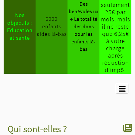
Des
seulement
25€ par
bénévoles ici
Nos
6000
mois, mais
→ La totalité
objectifs :
il ne reste
enfants
des dons
Education
que 6,25€
aidés là-bas
pour les
et santé
à votre
enfants là-
charge
bas
après
réduction
d'impôt
Qui sont-elles ?