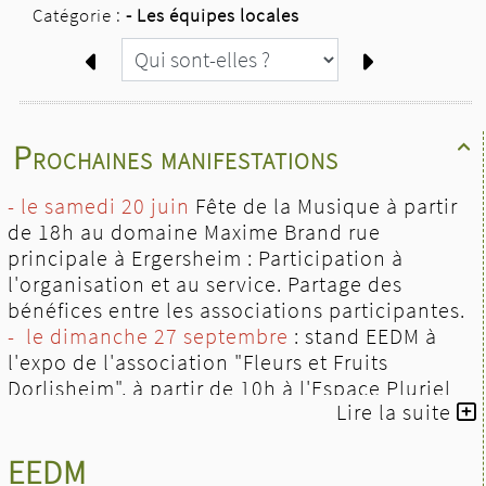
Catégorie :
-
Les équipes locales
Prochaines manifestations

- le samedi 20 juin
Fête de la Musique à partir
de 18h au domaine Maxime Brand rue
principale à Ergersheim : Participation à
l'organisation et au service. Partage des
bénéfices entre les associations participantes.
- le dimanche 27 septembre
: stand EEDM à
l'expo de l'association "Fleurs et Fruits
Dorlisheim", à partir de 10h à l'Espace Pluriel
Lire la suite
de Dorlisheim.
- 10 et 11 octobre 2026
l'après-midi
: stand
EEDM
EEDM au Messti à l’Espace W de Weyersheim