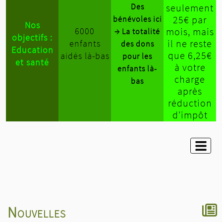
Des
seulement
25€ par
bénévoles ici
Nos
6000
mois, mais
→ La totalité
objectifs :
il ne reste
enfants
des dons
Education
que 6,25€
aidés là-bas
pour les
et santé
à votre
enfants là-
charge
bas
après
réduction
d'impôt
Nouvelles