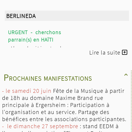
BERLINEDA
URGENT - cherchons
parrain(s) en HAÏTI
L'appel a été entendu.
Lire la suite
Les 4 enfants MOROSE
sont à nouveau
parrainés
.
Prochaines manifestations

Merci pour
l'engagement des
- le samedi 20 juin
Fête de la Musique à partir
parrains
de 18h au domaine Maxime Brand rue
principale à Ergersheim : Participation à
l'organisation et au service. Partage des
Les 3 aînés sont scolarisés à
bénéfices entre les associations participantes.
l’école des Soeurs SFA de
- le dimanche 27 septembre
: stand EEDM à
BERAUD et vivent avec leur