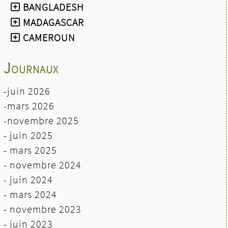
Le parrainage est d’un grand
BANGLADESH
secours pour assurer les frais
MADAGASCAR
scolaires (uniformes, matériel
CAMEROUN
scolaire, déplacements ….)
Les enfants réussissent en
Journaux
classe et ont de grandes
ambitions pour l’avenir.
-juin 2026
Si vous souhaitez aider à la
-mars 2026
poursuite des études des 4
enfants ….
-novembre 2025
Pour en savoir plus sur
- juin 2025
les parrainages,voir
- mars 2025
« parrainages »
du site
- novembre 2024
EEDM
- juin 2024
-
mars 2024
- novembre 2023
- juin 2023