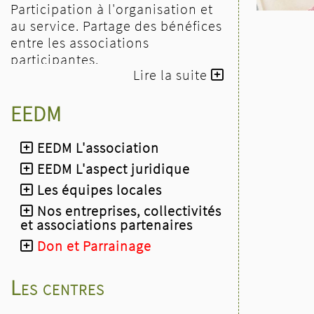
Participation à l'organisation et
au service. Partage des bénéfices
entre les associations
participantes.
Lire la suite
- le dimanche 27 septembre
:
stand EEDM à l'expo de
EEDM
l'association "Fleurs et Fruits
Dorlisheim", à partir de 10h à
l'Espace Pluriel de Dorlisheim.
EEDM L'association
- 10 et 11 octobre 2026
l'après-
EEDM L'aspect juridique
midi
: stand EEDM au Messti à
Les équipes locales
l’Espace W de Weyersheim
- le dimanche 11 octobre 2026 à
Nos entreprises, collectivités
et associations partenaires
17 h
: concert KLEZMER par le
groupe PASSAGE KLEZMER à
Don et Parrainage
l’Église protestante de Saverne
(musique traditionnelle
Les centres
ancienne de source slave et
tzigane)