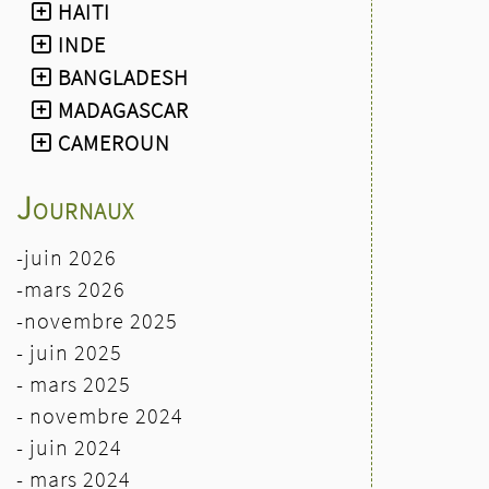
HAITI
- le dimanche 8 novembre 2026
INDE
à midi
: repas Baeckeoffe à
l'Espace W de Weyersheim
BANGLADESH
- le dimanche 14 novembre :
MADAGASCAR
stand EEDM à la fête de la St
CAMEROUN
Martin de 10h à 18h à la salle
polyvalente d'Ergersheim.
Journaux
-juin 2026
-mars 2026
-novembre 2025
- juin 2025
- mars 2025
- novembre 2024
- juin 2024
-
mars 2024