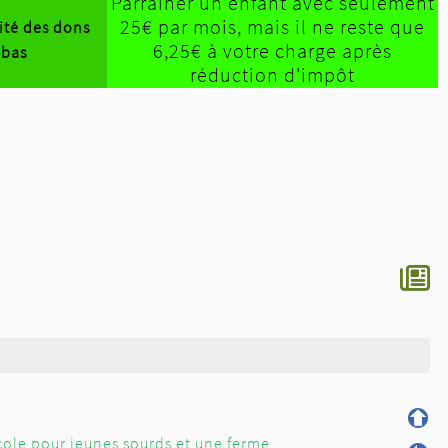
Parrainer un enfant avec seulement
25€ par mois, mais il ne reste que
lité des dons
6,25€ à votre charge après
-bas
réduction d'impôt
école pour jeunes sourds et une ferme