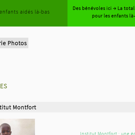
Des bénévoles ici → La tota
enfants aidés là-bas
pour les enfants là
rie Photos
es
stitut Montfort
Institut Montfort : une 