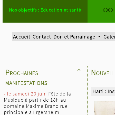
Nos objectifs : Education et santé
6000 
Accueil
Contact
Don et Parrainage
Gale
Prochaines
Nouvell

manifestations
Haïti : In
- le samedi 20 juin
Fête de la
Musique à partir de 18h au
domaine Maxime Brand rue
principale à Ergersheim :