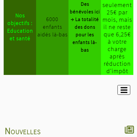
Des
seulement
25€ par
bénévoles ici
Nos
6000
mois, mais
→ La totalité
objectifs :
il ne reste
enfants
des dons
Education
que 6,25€
aidés là-bas
pour les
et santé
à votre
enfants là-
charge
bas
après
réduction
d'impôt
Nouvelles