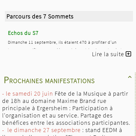
Parcours des 7 Sommets
Echos du S7
Dimanche 11 septembre, ils étaient 470 à profiter d’un
temps magnifique pour découvrir le patrimoine naturel et
Lire la suite
historique des environs de Haegen et de Reinhardsmunster
sur quatre parcours fléchés de 9 à 23 km enjambant 7
sommets dominant la forêt vosgienne, avec des dénivelés de
Prochaines manifestations

100 à 300m pour chacun. Marcheurs nordiques, trailers de
différents clubs, personnels de l’entreprise Nora de Hoerth
- le samedi 20 juin
Fête de la Musique à partir
(44 participants), groupes d’amis, de voisins, de familles,
de 18h au domaine Maxime Brand rue
mamans et papas avec porte-bébé, ou marcheurs individuels
principale à Ergersheim : Participation à
ont apprécié ce moment de découverte et de partage.
l'organisation et au service. Partage des
A toutes les étapes de la manifestation (préparatifs, mise en
bénéfices entre les associations participantes.
place, tenue des stands, rangement), la section Gym’Form de
- le dimanche 27 septembre
: stand EEDM à
l’ASC Brotsch a apporté son précieux concours à la réussite