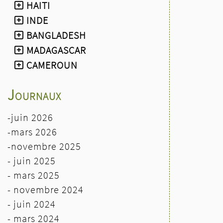
HAITI
- le dimanche 8 novembre 2026
INDE
à midi
: repas Baeckeoffe à
l'Espace W de Weyersheim
BANGLADESH
- le dimanche 14 novembre :
MADAGASCAR
stand EEDM à la fête de la St
CAMEROUN
Martin de 10h à 18h à la salle
polyvalente d'Ergersheim.
Journaux
-juin 2026
-mars 2026
-novembre 2025
- juin 2025
- mars 2025
- novembre 2024
- juin 2024
-
mars 2024