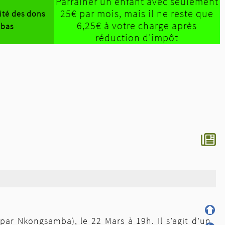
Parrainer un enfant avec seulement
25€ par mois, mais il ne reste que
lité des dons
6,25€ à votre charge après
-bas
réduction d'impôt
par Nkongsamba), le 22 Mars à 19h. Il s’agit d’un