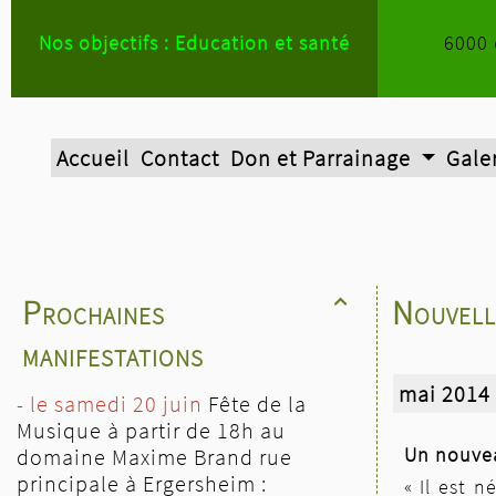
Nos objectifs : Education et santé
6000 
Accueil
Contact
Don et Parrainage
Gale
Prochaines
Nouvell

manifestations
mai 2014
- le samedi 20 juin
Fête de la
Musique à partir de 18h au
Un nouvea
domaine Maxime Brand rue
principale à Ergersheim :
« Il est 