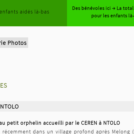
Des bénévoles ici → La tota
enfants aidés là-bas
pour les enfants là
rie Photos
es
 NTOLO
u petit orphelin accueilli par le CEREN à NTOLO
né récemment dans un village profond après Melong (