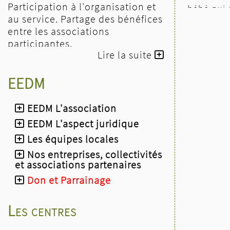
Participation à l'organisation et
bébé qui 
au service. Partage des bénéfices
...
entre les associations
Suite de l
participantes.
Lire la suite
- le dimanche 27 septembre
:
stand EEDM à l'expo de
EEDM
l'association "Fleurs et Fruits
Dorlisheim", à partir de 10h à
l'Espace Pluriel de Dorlisheim.
EEDM L'association
- 10 et 11 octobre 2026
l'après-
EEDM L'aspect juridique
midi
: stand EEDM au Messti à
Les équipes locales
l’Espace W de Weyersheim
- le dimanche 11 octobre 2026 à
Nos entreprises, collectivités
et associations partenaires
17 h
: concert KLEZMER par le
groupe PASSAGE KLEZMER à
Don et Parrainage
l’Église protestante de Saverne
(musique traditionnelle
Les centres
ancienne de source slave et
tzigane)