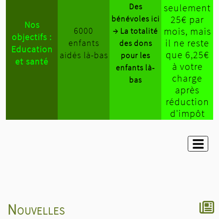
Des
seulement
25€ par
bénévoles ici
Nos
6000
mois, mais
→ La totalité
objectifs :
il ne reste
enfants
des dons
Education
que 6,25€
aidés là-bas
pour les
et santé
à votre
enfants là-
charge
bas
après
réduction
d'impôt
Nouvelles